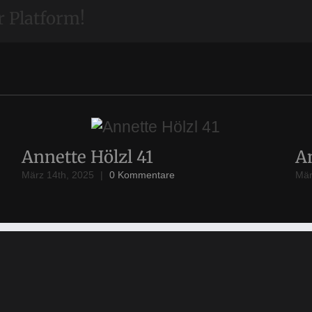
r Platform!
Annette Hölzl 41
A
März 14th, 2025
|
0 Kommentare
Mär