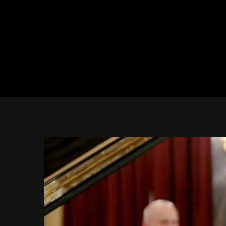
View
Larger
Image