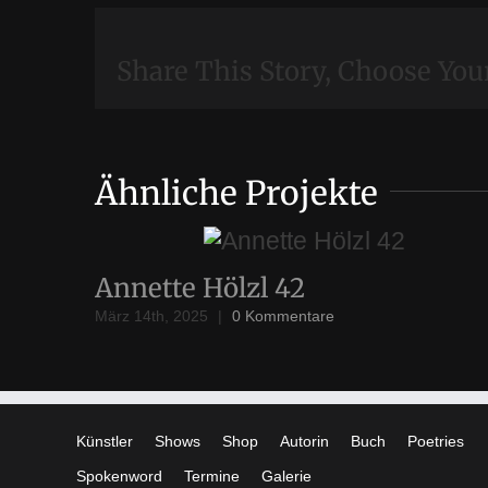
Share This Story, Choose You
Ähnliche Projekte
Annette Hölzl 42
März 14th, 2025
|
0 Kommentare
Künstler
Shows
Shop
Autorin
Buch
Poetries
Spokenword
Termine
Galerie