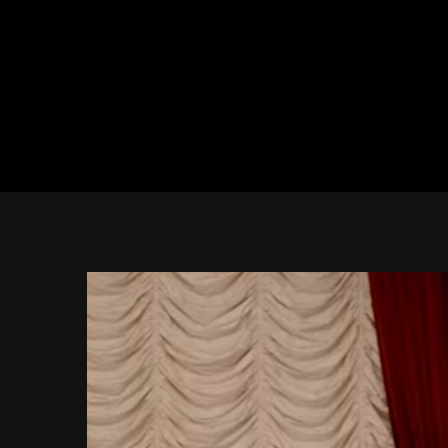
View
Larger
Image