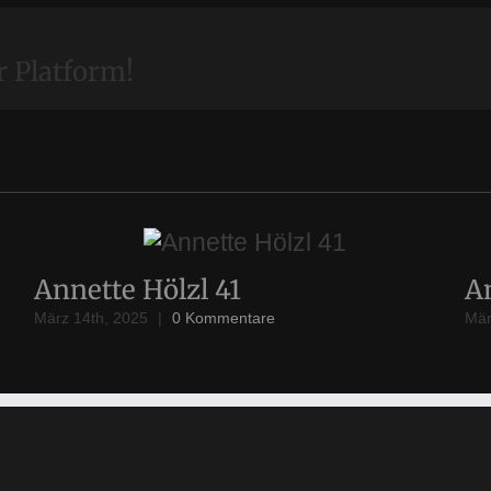
r Platform!
Annette Hölzl 41
A
März 14th, 2025
|
0 Kommentare
Mär