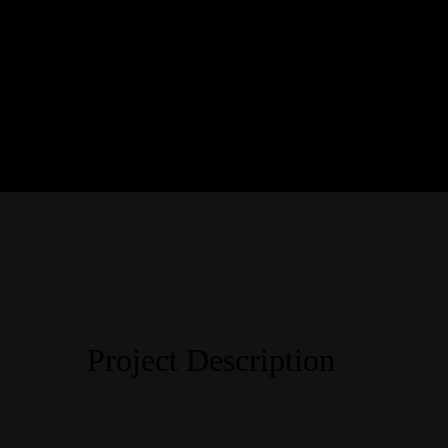
View
Larger
Image
Project Description