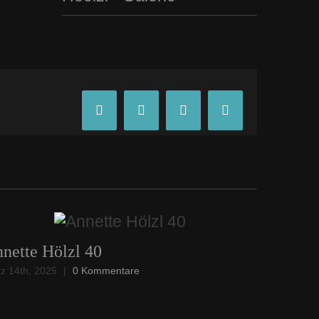
Facebook
X
Tumblr
Pinterest
nette Hölzl 40
Annette
z 14th, 2025
|
0 Kommentare
März 14th, 