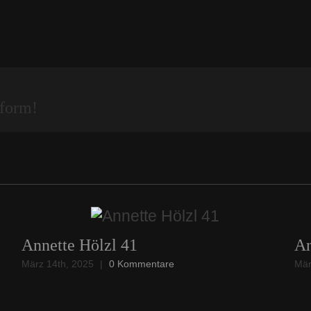
tform!
Annette Hölzl 41
An
März 14th, 2025
|
0 Kommentare
Mär