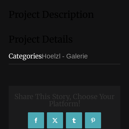
Project Description
Project Details
Categories:
Hoelzl - Galerie
Share This Story, Choose Your
Platform!
Facebook
X
Tumblr
Pinterest