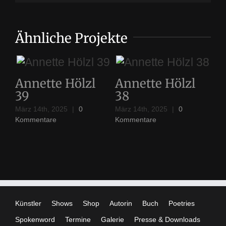
Ähnliche Projekte
41
Annette Hölzl
Annette Hölzl
A
39
38
3
März 14th, 2025
|
0
März 14th, 2025
|
0
Mär
Kommentare
Kommentare
Ko
Künstler
Shows
Shop
Autorin
Buch
Poetries
Spokenword
Termine
Galerie
Presse & Downloads