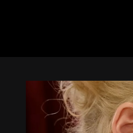
View
Larger
Image