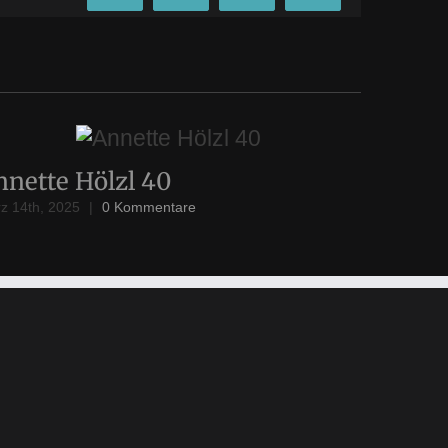
nnette Hölzl 40
Annett
z 14th, 2025
|
0 Kommentare
März 14th, 