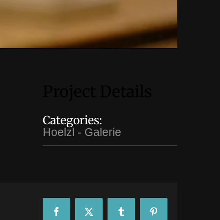
Project Details
Categories:
Hoelzl - Galerie
Facebook
X
Tumblr
Pinterest