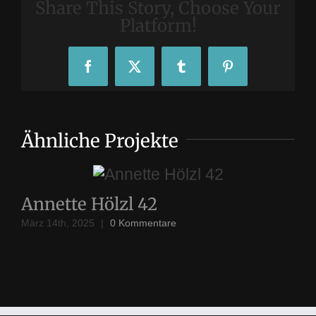
Share This Story, Choose Your
Platform!
Facebook
X
Tumblr
Pinterest
Ähnliche Projekte
Annette Hölzl 42
A
März 14th, 2025
|
0 Kommentare
Mär