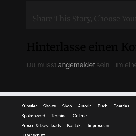
Share This Story, Choose You
Hinterlasse einen 
Du musst
angemeldet
sein, um ein
Künstler
Shows
Shop
Autorin
Buch
Poetries
Spokenword
Termine
Galerie
Presse & Downloads
Kontakt
Impressum
Datenschutz