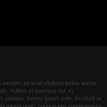
 semper, sit amet eleifend lectus auctor.
im. Nullam et maximus est. In
m sodales. Donec ipsum ante, tincidunt ac
 Duis metus nunc, congue nec condimentum