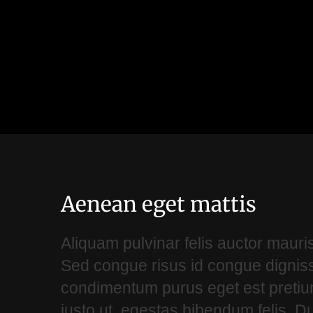
Aenean eget mattis
Aliquam pulvinar felis auctor mauris
Sed congue risus id congue digniss
condimentum purus eget est pretiu
justo ut, egestas bibendum felis.