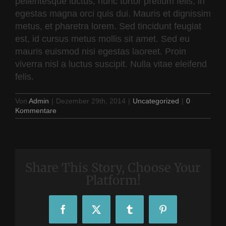
pellentesque luctus, nunc tortor pretium felis, in
egestas magna orci quis dui. Mauris et dignissim
metus, et pharetra lorem. Sed tincidunt feugiat
est, id cursus metus mollis sit amet. Sed eu
mauris euismod nisi egestas laoreet. Proin
viverra nisl a luctus suscipit. Nulla vitae eleifend
felis.
Von
Admin
|
Dezember 29th, 2014
|
Uncategorized
|
0
Kommentare
Share This Story, Choose Your
Platform!
Facebook
X
Tumblr
Pinterest